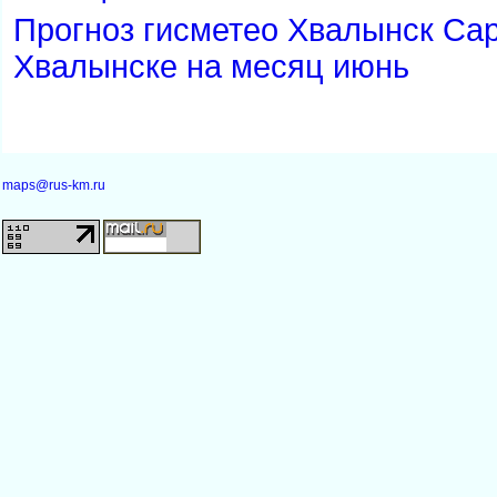
Прогноз гисметео Хвалынск С
Хвалынске на месяц июнь
maps@rus-km.ru