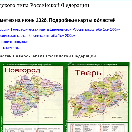
одского типа Российской Федерации
сметео на июнь 2026. Подробные карты областей
оссии. Географическая карта Европейской России масштаба 1см:100км
изическая карта России масштаба 1см:200км
оссии с городами
а 1см:500км
ластей Северо-Запада Российской Федерации