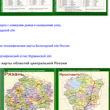
бурга с номерами домов и названиями улиц
радской обл
е географические карты Вологодской обл России
огрпафический атлас Мурманской обл
е карты областей центральной России