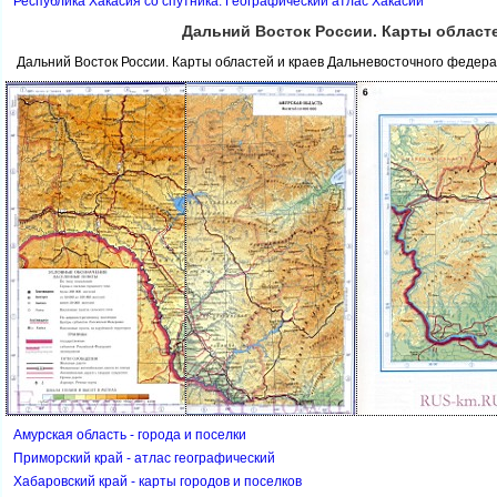
Республика Хакасия со спутника. Географический атлас Хакасии
Дальний Восток России. Карты област
Дальний Восток России. Карты областей и краев Дальневосточного федера
Амурская область - города и поселки
Приморский край - атлас географический
Хабаровский край - карты городов и поселко