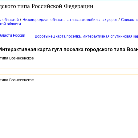
одского типа Российской Федерации
/
/
ы областей
Нижегородская область - атлас автомобильных дорог.
Список п
ской области
области России
оротынец карта поселка. Интерактивная спутниковая ка
Интерактивная карта гугл поселка городского типа Воз
 типа Вознесенское
 типа Вознесенское