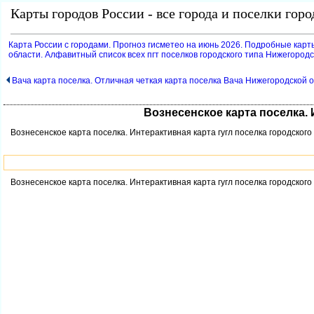
Карты городов России - все города и поселки гор
Карта России с городами. Прогноз гисметео на июнь 2026. Подробные карт
области. Алфавитный список всех пгт поселков городского типа Нижегород
ача карта поселка. Отличная четкая карта поселка Вача Нижегородской 
ознесенское карта поселка. 
ознесенское карта поселка. Интерактивная карта гугл поселка городского
ознесенское карта поселка. Интерактивная карта гугл поселка городского