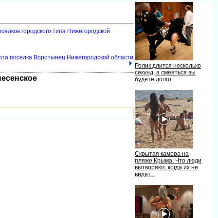
оселков городского типа Нижегородской
рта поселка Воротынец Нижегородской области
Ролик длится несколько
секунд, а смеяться вы
несенское
удете долго
Скрытая камера на
пляже Крыма: Что люди
ытворяют, когда их не
идят...