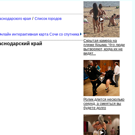
/
аснодарского края
Список городо
Онлайн интерактивная карта Сочи со спутника
Скрытая камера на
раснодарский край
пляже Крыма: Что люди
ытворяют, когда их не
идят...
Ролик длится несколько
секунд, а смеяться вы
удете долго