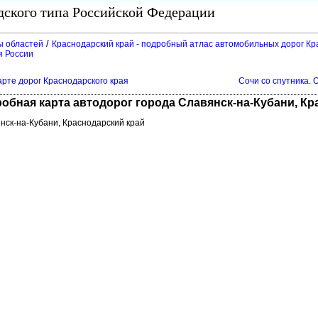
одского типа Российской Федерации
/
ы областей
Краснодарский край - подробный атлас автомобильных дорог Кр
я России
арте дорог Краснодарского края
Сочи со спутника. 
робная карта автодорог города Славянск-на-Кубани, К
нск-на-Кубани, Краснодарский край