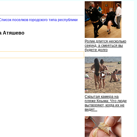
Список поселков городского типа республики
па Атяшево
Ролик длится несколько
секунд, а смеяться вы
удете долго
Скрытая камера на
пляже Крыма: Что люди
ытворяют, когда их не
идят...