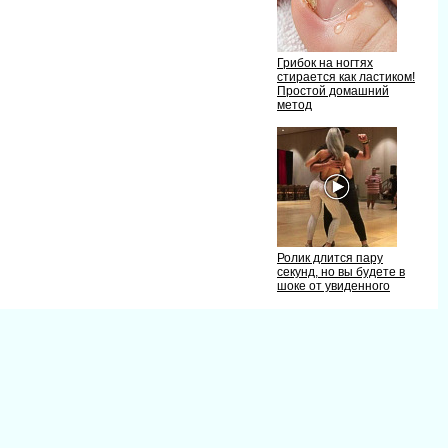
Грибок на ногтях
стирается как ластиком!
Простой домашний
метод
Ролик длится пару
секунд, но вы будете
шоке от увиденного