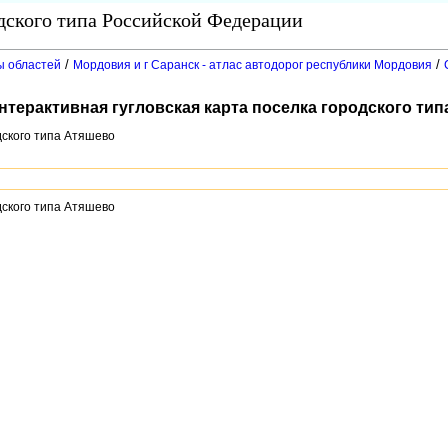
одского типа Российской Федерации
/
/
ы областей
Мордовия и г Саранск - атлас автодорог республики Мордовия
нтерактивная гугловская карта поселка городского ти
дского типа Атяшево
дского типа Атяшево