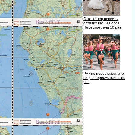
Этот танец невесты
оставит вас без слов!
Пересмотрела 10 раз
Ржу не переставая, это
идео пересмотришь не
раз