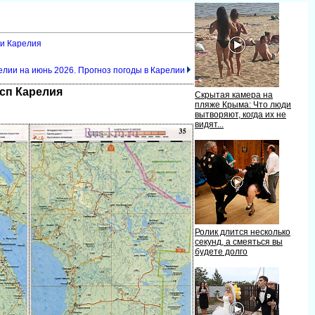
ки Карелия
елии на июнь 2026. Прогноз погоды в Карелии
сп Карелия
Скрытая камера на
пляже Крыма: Что люди
ытворяют, когда их не
идят...
Ролик длится несколько
секунд, а смеяться вы
удете долго