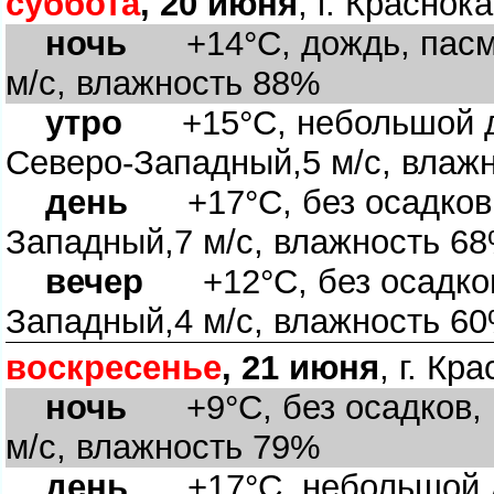
суббота
, 20 июня
, г. Краснок
ночь
+14°C, дождь, пасму
м/с, влажность 88%
утро
+15°C, небольшой до
Северо-Западный,5 м/с, влаж
день
+17°C, без осадков,
Западный,7 м/с, влажность 6
ечер
+12°C, без осадков,
Западный,4 м/с, влажность 6
оскресенье
, 21 июня
, г. Кр
ночь
+9°C, без осадков, м
м/с, влажность 79%
день
+17°C, небольшой до